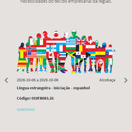
necessidades do tecido empresarial da região.
2026-10-06 a 2026-10-06
Alcobaça
Prev
Next
Língua estrangeira - iniciação - espanhol
Código: 010FB083.26
2026
ande
SABER MAIS
Arma
Códi