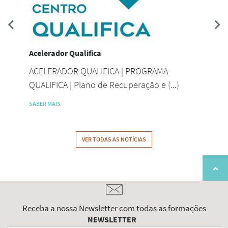
Prev
Next
Acelerador Qualifica
Bol
ACELERADOR QUALIFICA | PROGRAMA
Na 
QUALIFICA | Plano de Recuperação e (...)
com
SABER MAIS
SABE
VER TODAS AS NOTÍCIAS
Receba a nossa Newsletter com todas as formações
NEWSLETTER