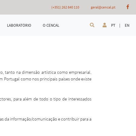
(+351) 262 840 110
geral@cencal.pt
LABORATÓRIO
O CENCAL
PT |
EN
, tanto na dimensão artística como empresarial.
m Portugal como nos principais países onde existe
tores, para além de todo o tipo de interessados
as da informação/comunicação e contribuir para a