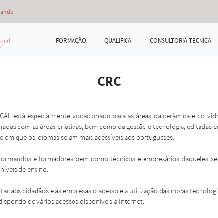
rande
FORMAÇÃO
QUALIFICA
CONSULTORIA TÉCNICA
CRC
 está especialmente vocacionado para as áreas da cerâmica e do vidro
adas com as áreas criativas, bem como da gestão e tecnologia, editadas e
 e em que os idiomas sejam mais acessíveis aos portugueses.
 formandos e formadores bem como técnicos e empresários daqueles sec
níveis de ensino.
r aos cidadãos e às empresas o acesso e a utilização das novas tecnologi
spondo de vários acessos disponíveis à Internet.