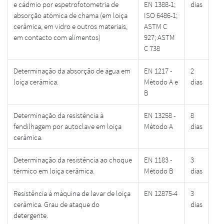
e cádmio por espetrofotometria de
EN 1388-1;
dias
absorção atómica de chama (em loiça
ISO 6486-1;
cerâmica, em vidro e outros materiais,
ASTM C
em contacto com alimentos)
927; ASTM
C 738
Determinação da absorção de água em
EN 1217 -
2
loiça cerâmica.
Método A e
dias
B
Determinação da resistência à
EN 13258 -
8
fendilhagem por autoclave em loiça
Método A
dias
cerâmica.
Determinação da resistência ao choque
EN 1183 -
3
térmico em loiça cerâmica.
Método B
dias
Resistência à máquina de lavar de loiça
EN 12875-4
3
cerâmica. Grau de ataque do
dias
detergente.