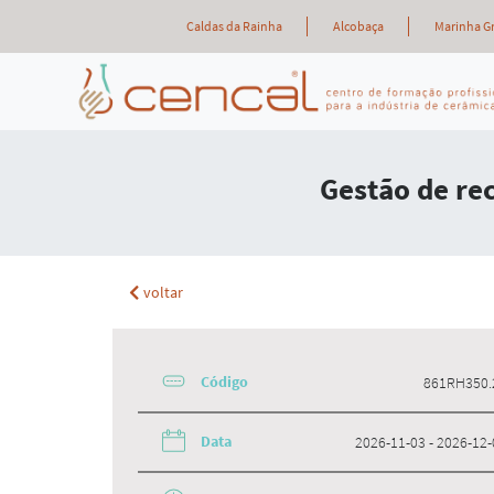
Caldas da Rainha
Alcobaça
Marinha G
Gestão de re
voltar
Código
861RH350.
Data
2026-11-03 - 2026-12-