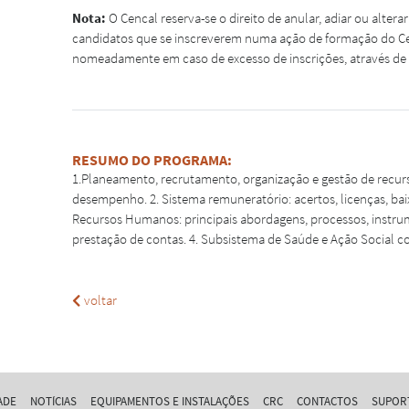
Nota:
O Cencal reserva-se o direito de anular, adiar ou alter
candidatos que se inscreverem numa ação de formação do Cen
nomeadamente em caso de excesso de inscrições, através de c
RESUMO DO PROGRAMA:
1.Planeamento, recrutamento, organização e gestão de recur
desempenho. 2. Sistema remuneratório: acertos, licenças, bai
Recursos Humanos: principais abordagens, processos, instrum
prestação de contas. 4. Subsistema de Saúde e Ação Social 
voltar
ADE
NOTÍCIAS
EQUIPAMENTOS E INSTALAÇÕES
CRC
CONTACTOS
SUPOR