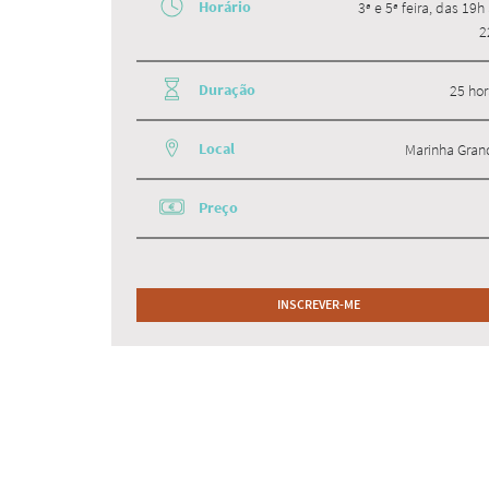
Horário
3ª e 5ª feira, das 19h
2
Duração
25 hor
Local
Marinha Gran
Preço
INSCREVER-ME