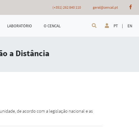
(+351) 262 840 110
geral@cencal.pt
LABORATÓRIO
O CENCAL
PT |
EN
o a Distância
nidade, de acordo com a legislação nacional e as