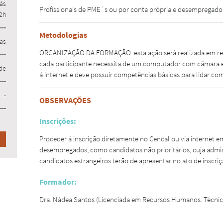
 às
Profissionais de PME´s ou por conta própria e desempregados 
2h
Metodologias
as
ORGANIZAÇÃO DA FORMAÇÃO: esta ação será realizada em regim
cada participante necessita de um computador com câmara e
de
à internet e deve possuir competências básicas para lidar c
-
OBSERVAÇÕES
Inscrições:
Proceder à inscrição diretamente no Cencal ou via internet e
desempregados, como candidatos não prioritários, cuja admis
candidatos estrangeiros terão de apresentar no ato de inscriç
Formador:
Dra. Nádea Santos (Licenciada em Recursos Humanos. Técnic