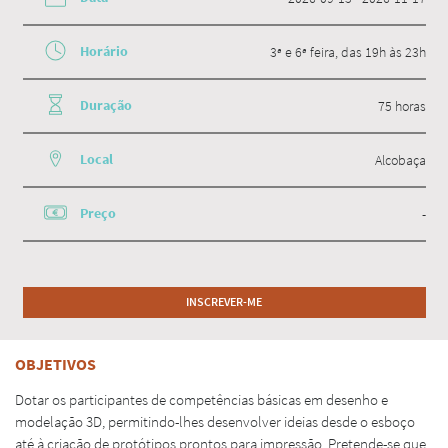
Horário
3ª e 6ª feira, das 19h às 23h
Duração
75 horas
Local
Alcobaça
Preço
-
INSCREVER-ME
OBJETIVOS
Dotar os participantes de competências básicas em desenho e
modelação 3D, permitindo-lhes desenvolver ideias desde o esboço
até à criação de protótipos prontos para impressão. Pretende-se que